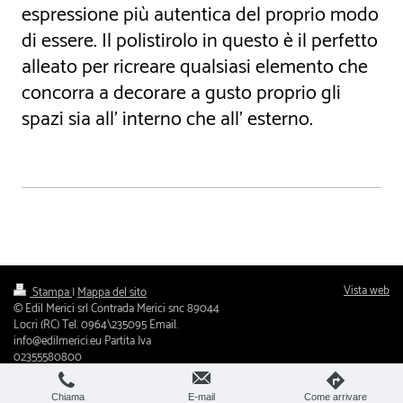
espressione più autentica del proprio modo
di essere. Il polistirolo in questo è il perfetto
alleato per ricreare qualsiasi elemento che
concorra a decorare a gusto proprio gli
spazi sia all' interno che all' esterno.
Vista web
Stampa
|
Mappa del sito
© Edil Merici srl Contrada Merici snc 89044
Locri (RC) Tel. 0964\235095 Email.
info@edilmerici.eu Partita Iva
02355580800
Chiama
E-mail
Come arrivare